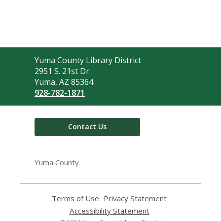
Contact
Yuma County Library District
the
2951 S. 21st Dr.
Library
Yuma, AZ 85364
928-782-1871
Contact Us
Yuma County
Terms of Use
,
Privacy Statement
,
opens
opens
Accessibility Statement
,
a
a
opens