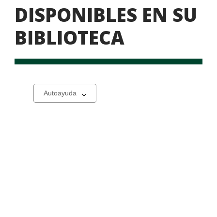
DISPONIBLES EN SU
BIBLIOTECA
Libros
Select
a
disponibles
carousel