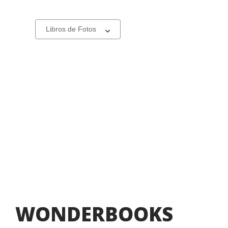
Select
a
carousel
WONDERBOOKS