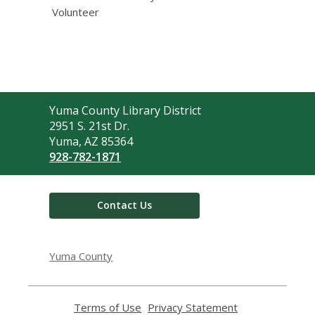
Volunteer
Contact
Yuma County Library District
the
2951 S. 21st Dr.
Library
Yuma, AZ 85364
928-782-1871
Contact Us
Yuma County
Terms of Use
,
Privacy Statement
,