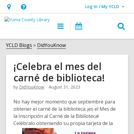
Log In / My YCLD
User Log In / My YCLD.
Hours
Help,
&
opens
O
Main
Library
Location,
an
navigation
Events
s
opens
overlay
f
YCLD Blogs
DidYouKnow
an
overlay
¡Celebra el mes del
carné de biblioteca!
by
DidYouKnow
August 31, 2023
No hay mejor momento que septiembre para
obtener el carné de la biblioteca: ¡es el Mes de
la Inscripción al Carné de la Biblioteca!
Celébralo obteniendo su propia tarjeta de la